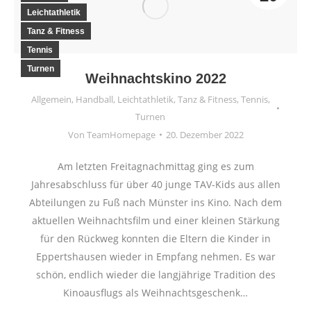
Leichtathletik
Tanz & Fitness
Tennis
Turnen
Weihnachtskino 2022
Allgemein
,
Handball
,
Leichtathletik
,
Tanz & Fitness
,
Tennis
,
Turnen
Von
TeamHomepage
20. Dezember 2022
Am letzten Freitagnachmittag ging es zum
Jahresabschluss für über 40 junge TAV-Kids aus allen
Abteilungen zu Fuß nach Münster ins Kino. Nach dem
aktuellen Weihnachtsfilm und einer kleinen Stärkung
für den Rückweg konnten die Eltern die Kinder in
Eppertshausen wieder in Empfang nehmen. Es war
schön, endlich wieder die langjährige Tradition des
Kinoausflugs als Weihnachtsgeschenk…