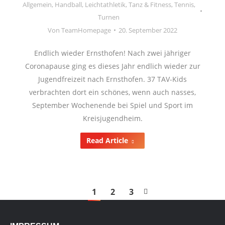
Allgemein
,
Handball
,
Leichtathletik
,
Tanz & Fitness
,
Tennis
,
Turnen
Von
TeamHomepage
20. September 2022
Endlich wieder Ernsthofen! Nach zwei jähriger
Coronapause ging es dieses Jahr endlich wieder zur
Jugendfreizeit nach Ernsthofen. 37 TAV-Kids
verbrachten dort ein schönes, wenn auch nasses,
September Wochenende bei Spiel und Sport im
Kreisjugendheim.
Read Article
1
2
3