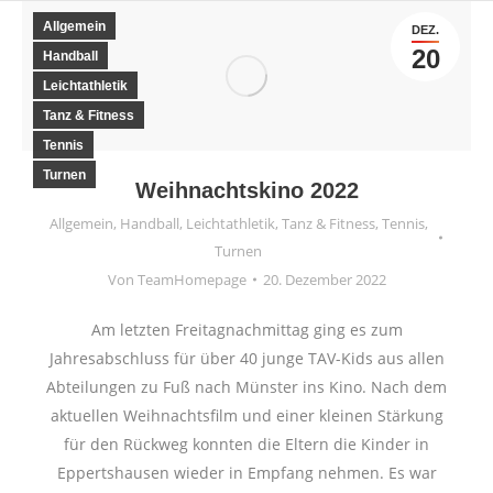
Allgemein
DEZ.
20
Handball
Leichtathletik
Tanz & Fitness
Tennis
Turnen
Weihnachtskino 2022
Allgemein
,
Handball
,
Leichtathletik
,
Tanz & Fitness
,
Tennis
,
Turnen
Von
TeamHomepage
20. Dezember 2022
Am letzten Freitagnachmittag ging es zum
Jahresabschluss für über 40 junge TAV-Kids aus allen
Abteilungen zu Fuß nach Münster ins Kino. Nach dem
aktuellen Weihnachtsfilm und einer kleinen Stärkung
für den Rückweg konnten die Eltern die Kinder in
Eppertshausen wieder in Empfang nehmen. Es war