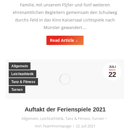
Familie, mit unserem FSJ’ler und fünf weiteren
ehrenamtlichen Begleitern gemeinsam den Schulweg
durchs Feld in das Kino Kaisersaal Lichtspiele nach
Münster gewandert.…
Read Article
Allgemein
JULI
22
Leichtathletik
Tanz & Fitness
Turnen
Auftakt der Ferienspiele 2021
Allgemein
,
Leichtathletik
,
Tanz & Fitness
,
Turnen
Von
TeamHomepage
22. Juli 2021