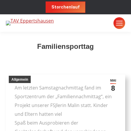
Storchenlauf
Familiensporttag
Sie befinden sich hier:
Allgemein
MAI
8
Am letzten Samstagnachmittag fand im
Sportzentrum der „Familiennachmittag“, ein
Projekt unserer FSJlerin Malin statt. Kinder
und Eltern hatten viel
Spaß beim Ausprobieren der