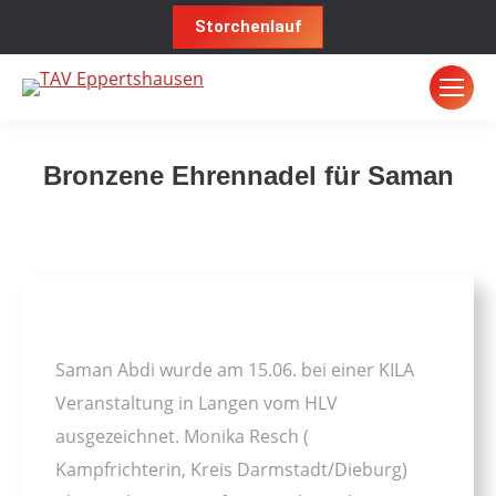
Storchenlauf
Bronzene Ehrennadel für Saman
Sie befinden sich hier:
Saman Abdi wurde am 15.06. bei einer KILA
Veranstaltung in Langen vom HLV
ausgezeichnet. Monika Resch (
Kampfrichterin, Kreis Darmstadt/Dieburg)