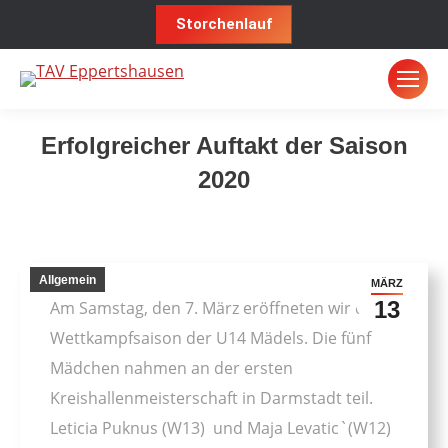
Storchenlauf
Erfolgreicher Auftakt der Saison
2020
Sie befinden sich hier:
Allgemein
MÄRZ
13
Am Samstag, den 7. März eröffneten wir die
Wettkampfsaison der U14 Mädels. Die fünf
Mädchen nahmen an der ersten
Kreishallenmeisterschaft in Darmstadt teil.
Leticia Puknus (W13) und Maja Levatic`(W12)