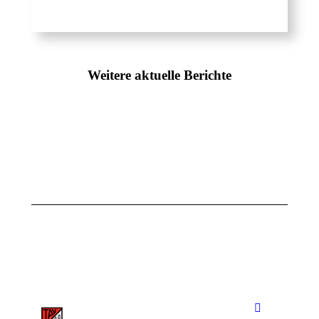
Weitere aktuelle Berichte
Letzter
Bronzene
Wettkampf
Ehrennadel
vor den
für Saman
Sommerferien
15. Juni
21. Juni 2025
2025