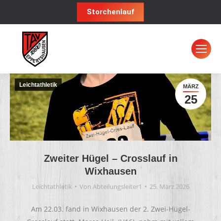
Storchenlauf
Leichtathletik
MÄRZ
25
Zweiter Hügel – Crosslauf in
Wixhausen
Leichtathletik
Von
Abteilungsleiter1
25. März 2026
Am 22.03. fand in Wixhausen der 2. Zwei-Hügel-