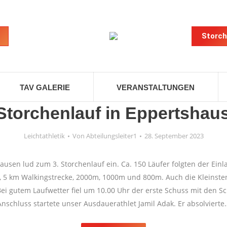
Storch
TAV GALERIE
VERANSTALTUNGEN
 Storchenlauf in Eppertshau
Leichtathletik
Von
Abteilungsleiter1
28. September 2023
ausen lud zum 3. Storchenlauf ein. Ca. 150 Läufer folgten der Ein
 5 km Walkingstrecke, 2000m, 1000m und 800m. Auch die Kleinste
Bei gutem Laufwetter fiel um 10.00 Uhr der erste Schuss mit den S
Anschluss startete unser Ausdauerathlet Jamil Adak. Er absolvierte