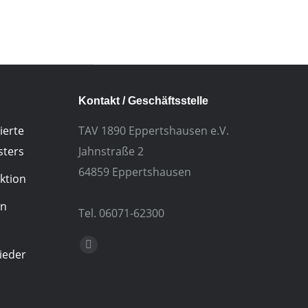
Kontakt / Geschäftsstelle
ierte
TAV 1890 Eppertshausen e.V.
sters
Jahnstraße 2
64859 Eppertshausen
ktion
in
Tel. 06071-62300
Finden Sie uns auf:
E-
ieder
Mail