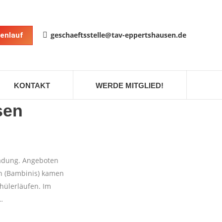
geschaeftsstelle@tav-eppertshausen.de
enlauf
KONTAKT
WERDE MITGLIED!
sen
ladung. Angeboten
n (Bambinis) kamen
chülerläufen. Im
…