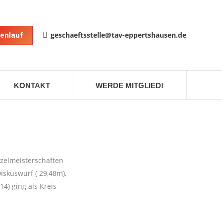
geschaeftsstelle@tav-eppertshausen.de
enlauf
KONTAKT
WERDE MITGLIED!
!
nzelmeisterschaften
iskuswurf ( 29,48m),
4) ging als Kreis