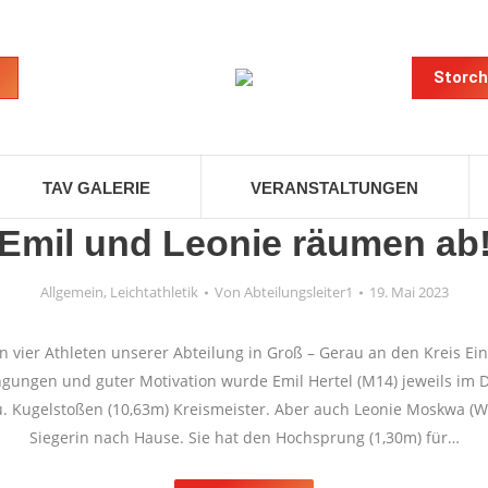
Storch
TAV GALERIE
VERANSTALTUNGEN
Emil und Leonie räumen ab
Allgemein
,
Leichtathletik
Von
Abteilungsleiter1
19. Mai 2023
vier Athleten unserer Abteilung in Groß – Gerau an den Kreis Ei
ingungen und guter Motivation wurde Emil Hertel (M14) jeweils im D
u. Kugelstoßen (10,63m) Kreismeister. Aber auch Leonie Moskwa (W1
Siegerin nach Hause. Sie hat den Hochsprung (1,30m) für…