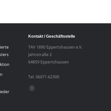
Kontakt / Geschäftsstelle
ierte
TAV 1890 Eppertshausen e.V.
sters
Jahnstraße 2
64859 Eppertshausen
ktion
in
Tel. 06071-62300
Finden Sie uns auf:
E-
ieder
Mail