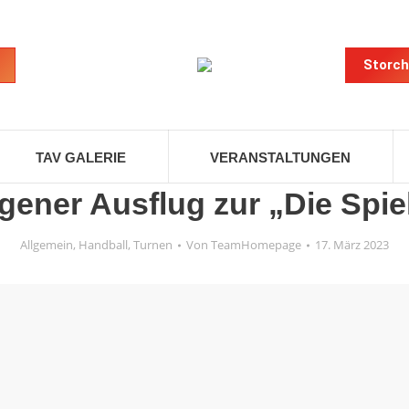
Storch
TAV GALERIE
VERANSTALTUNGEN
gener Ausflug zur „Die Spie
Allgemein
,
Handball
,
Turnen
Von
TeamHomepage
17. März 2023