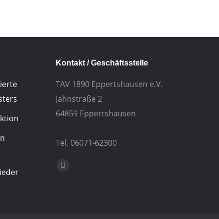
Kontakt / Geschäftsstelle
ierte
TAV 1890 Eppertshausen e.V.
sters
Jahnstraße 2
64859 Eppertshausen
ktion
in
Tel. 06071-62300
Finden Sie uns auf:
E-
ieder
Mail