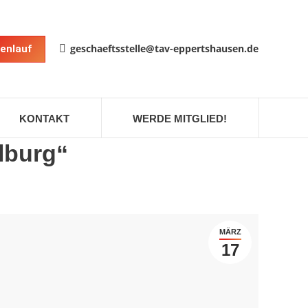
geschaeftsstelle@tav-eppertshausen.de
enlauf
KONTAKT
WERDE MITGLIED!
lburg“
MÄRZ
17