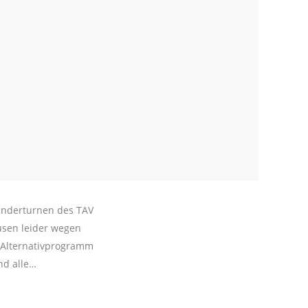
inderturnen des TAV
ausen leider wegen
n Alternativprogramm
nd alle…