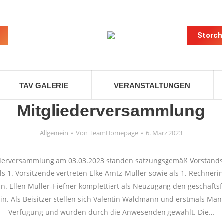
Storch
TAV GALERIE
VERANSTALTUNGEN
Mitgliederversammlung
Allgemein
Von
TeamHomepage
6. März 2023
ederversammlung am 03.03.2023 standen satzungsgemäß Vorstand
s 1. Vorsitzende vertreten Elke Arntz-Müller sowie als 1. Rechnerin
in. Ellen Müller-Hiefner komplettiert als Neuzugang den geschäft
rin. Als Beisitzer stellen sich Valentin Waldmann und erstmals Ma
Verfügung und wurden durch die Anwesenden gewählt. Die…