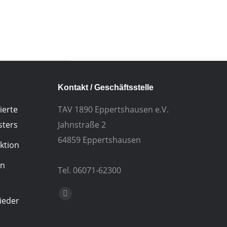
Kontakt / Geschäftsstelle
ierte
TAV 1890 Eppertshausen e.V.
sters
Jahnstraße 2
64859 Eppertshausen
ktion
in
Tel. 06071-62300
Finden Sie uns auf:
E-
ieder
Mail