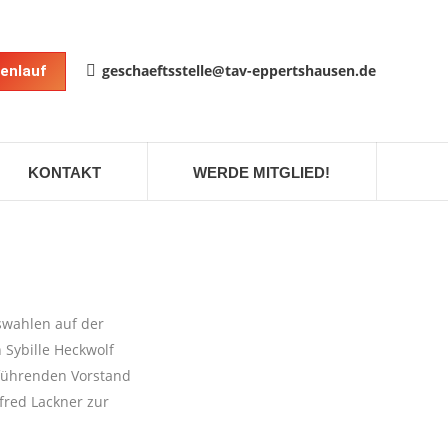
geschaeftsstelle@tav-eppertshausen.de
enlauf
KONTAKT
WERDE MITGLIED!
swahlen auf der
 Sybille Heckwolf
sführenden Vorstand
nfred Lackner zur