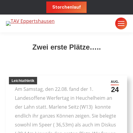
Storchenlauf
Zwei erste Plätze…..
Sie befinden sich hier:
Leichtathletik
AUG.
24
Am Samstag, den 22.08. fand der 1.
Landesoffene Werfertag in Heuchelheim an
der Lahn statt. Marlene Seitz (W13) konnte
endlich ihr ganzes Können zeigen. Sie belegte
sowohl im Speer ( 36,53m) als auch im Diskus