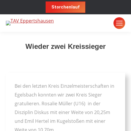
Storchenlauf
Wieder zwei Kreissieger
Sie befinden sich hier:
Bei den letzten Kreis Einzelmeisterschaften in
Egelsbach konnten wir zwei Kreis Sieger
gratulieren. Rosalie Müller (U16) in der
Disziplin Diskus mit einer Weite von 20,25m
und Emil Hertel im Kugelstoßen mit einer
Weite von 10,70m.