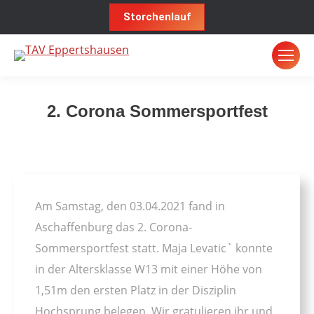
Storchenlauf
2. Corona Sommersportfest
Sie befinden sich hier:
Am Samstag, den 03.04.2021 fand in
Aschaffenburg das 2. Corona-
Sommersportfest statt. Maja Levatic` konnte
in der Altersklasse W13 mit einer Höhe von
1,51m den ersten Platz in der Disziplin
Hochsprung belegen. Wir gratulieren ihr und